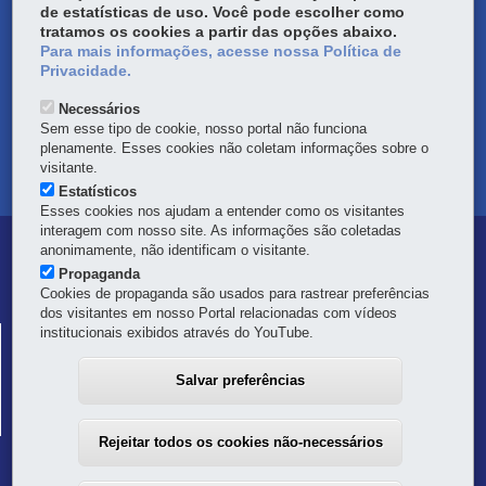
de estatísticas de uso. Você pode escolher como
DENUNCIE CORRUPÇÃO
tratamos os cookies a partir das opções abaixo.
Para mais informações, acesse nossa Política de
Privacidade.
OUVIDORIA
Necessários
TRANSPARÊNCIA INSTITUCIONAL
Sem esse tipo de cookie, nosso portal não funciona
plenamente. Esses cookies não coletam informações sobre o
visitante.
MAPA DO SITE
Estatísticos
Esses cookies nos ajudam a entender como os visitantes
interagem com nosso site. As informações são coletadas
Navegação
anonimamente, não identificam o visitante.
Propaganda
Principal
Cookies de propaganda são usados para rastrear preferências
dos visitantes em nosso Portal relacionadas com vídeos
Defesa
institucionais exibidos através do YouTube.
COORDENADORIA ESTADUAL DA DEFESA CIVIL
Civil
Palácio das Araucárias - 1º andar - Setor "C"
Salvar preferências
Rua Jacy Loureiro de Campo, s/n°
-
80530-140
-
Curitiba
-
PR
MAPA
41 3281-2512
Rejeitar todos os cookies não-necessários