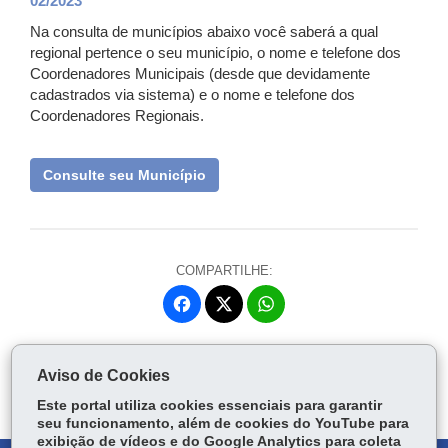
02/2023
Na consulta de municípios abaixo você saberá a qual
regional pertence o seu município, o nome e telefone dos
Coordenadores Municipais (desde que devidamente
cadastrados via sistema) e o nome e telefone dos
Coordenadores Regionais.
Consulte seu Município
COMPARTILHE:
Fa
W
ce
ha
Tw
bo
ts
Voltar
Início
Imprimir
Baixar
itt
Aviso de Cookies
ok
Ap
er
p
Este portal utiliza cookies essenciais para garantir
seu funcionamento, além de cookies do YouTube para
exibição de vídeos e do Google Analytics para coleta