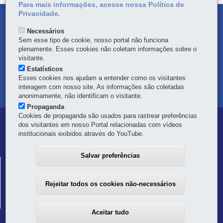
Para mais informações, acesse nossa Política de
Privacidade.
DENUNCIE CORRUPÇÃO
Necessários
Sem esse tipo de cookie, nosso portal não funciona
OUVIDORIA
plenamente. Esses cookies não coletam informações sobre o
visitante.
TRANSPARÊNCIA INSTITUCIONAL
Estatísticos
Esses cookies nos ajudam a entender como os visitantes
interagem com nosso site. As informações são coletadas
MAPA DO SITE
anonimamente, não identificam o visitante.
Propaganda
Cookies de propaganda são usados para rastrear preferências
Navegação
dos visitantes em nosso Portal relacionadas com vídeos
institucionais exibidos através do YouTube.
Principal
Defesa
Salvar preferências
COORDENADORIA ESTADUAL DA DEFESA CIVIL
Civil
Palácio das Araucárias - 1º andar - Setor "C"
Rejeitar todos os cookies não-necessários
Rua Jacy Loureiro de Campo, s/n°
-
80530-140
-
Curitiba
-
PR
MAPA
41 3281-2512
Aceitar tudo