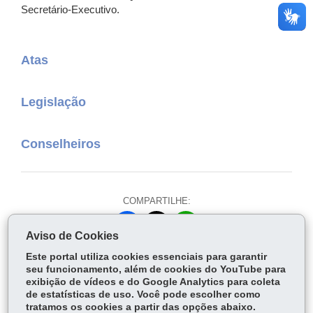
Secretário-Executivo.
Atas
Legislação
Conselheiros
COMPARTILHE:
Fa
W
Aviso de Cookies
ce
ha
Tw
Este portal utiliza cookies essenciais para garantir
bo
ts
Voltar
Início
Imprimir
Baixar
itt
seu funcionamento, além de cookies do YouTube para
ok
Ap
exibição de vídeos e do Google Analytics para coleta
er
p
de estatísticas de uso. Você pode escolher como
tratamos os cookies a partir das opções abaixo.