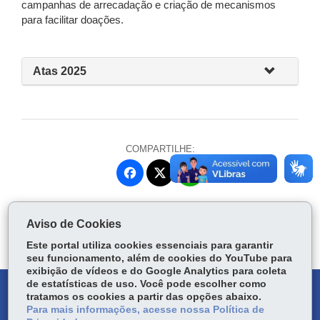
campanhas de arrecadação e criação de mecanismos
para facilitar doações.
Atas 2025
COMPARTILHE:
Fa
W
ce
ha
Tw
bo
ts
Voltar
Início
Imprimir
Baixar
itt
Aviso de Cookies
ok
Ap
er
p
Este portal utiliza cookies essenciais para garantir
seu funcionamento, além de cookies do YouTube para
exibição de vídeos e do Google Analytics para coleta
de estatísticas de uso. Você pode escolher como
DENUNCIE CORRUPÇÃO
tratamos os cookies a partir das opções abaixo.
Para mais informações, acesse nossa Política de