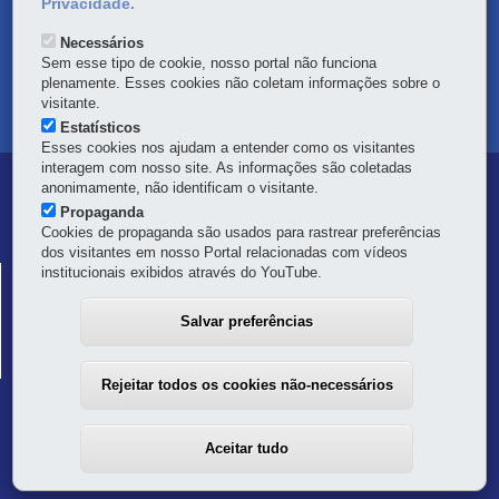
Privacidade.
OUVIDORIA
Necessários
TRANSPARÊNCIA INSTITUCIONAL
Sem esse tipo de cookie, nosso portal não funciona
plenamente. Esses cookies não coletam informações sobre o
visitante.
MAPA DO SITE
Estatísticos
Esses cookies nos ajudam a entender como os visitantes
interagem com nosso site. As informações são coletadas
Navegação
anonimamente, não identificam o visitante.
Propaganda
Principal
Cookies de propaganda são usados para rastrear preferências
dos visitantes em nosso Portal relacionadas com vídeos
Defesa
institucionais exibidos através do YouTube.
COORDENADORIA ESTADUAL DA DEFESA CIVIL
Civil
Palácio das Araucárias - 1º andar - Setor "C"
Salvar preferências
Rua Jacy Loureiro de Campo, s/n°
-
80530-140
-
Curitiba
-
PR
MAPA
41 3281-2512
Rejeitar todos os cookies não-necessários
Aceitar tudo