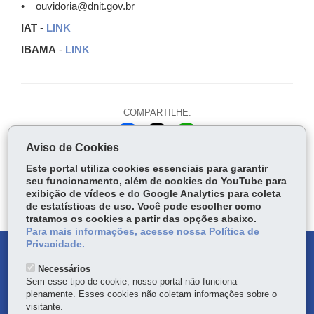
• ouvidoria@dnit.gov.br
IAT
-
LINK
IBAMA
-
LINK
COMPARTILHE:
Fa
W
Aviso de Cookies
ce
ha
Tw
Este portal utiliza cookies essenciais para garantir
bo
ts
Voltar
Início
Imprimir
Baixar
itt
seu funcionamento, além de cookies do YouTube para
ok
Ap
exibição de vídeos e do Google Analytics para coleta
er
p
de estatísticas de uso. Você pode escolher como
tratamos os cookies a partir das opções abaixo.
Para mais informações, acesse nossa Política de
Privacidade.
DENUNCIE CORRUPÇÃO
Necessários
Sem esse tipo de cookie, nosso portal não funciona
OUVIDORIA
plenamente. Esses cookies não coletam informações sobre o
visitante.