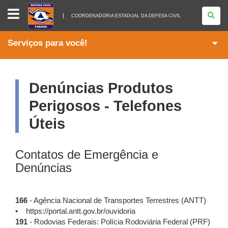
COORDENADORIA
ESTADUAL
COORDENADORIA ESTADUAL DA DEFESA CIVIL
DA
DEFESA
CIVIL
Serviços para você!
Denúncias Produtos
Perigosos - Telefones
Úteis
Contatos de Emergência e
Denúncias
166
- Agência Nacional de Transportes Terrestres (ANTT)
• https://portal.antt.gov.br/ouvidoria
191
- Rodovias Federais: Polícia Rodoviária Federal (PRF)