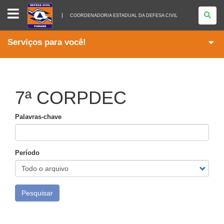
COORDENADORIA
ESTADUAL
COORDENADORIA ESTADUAL DA DEFESA CIVIL
DA
DEFESA
CIVIL
Serviços para você!
7ª CORPDEC
Palavras-chave
Período
Pesquisar