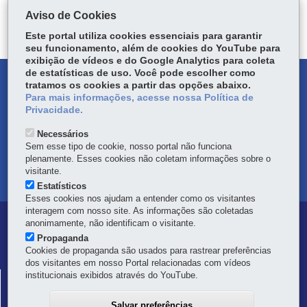
Aviso de Cookies
Este portal utiliza cookies essenciais para garantir
seu funcionamento, além de cookies do YouTube para
exibição de vídeos e do Google Analytics para coleta
de estatísticas de uso. Você pode escolher como
DENUNCIE CORRUPÇÃO
tratamos os cookies a partir das opções abaixo.
Para mais informações, acesse nossa Política de
Privacidade.
OUVIDORIA
Necessários
TRANSPARÊNCIA INSTITUCIONAL
Sem esse tipo de cookie, nosso portal não funciona
plenamente. Esses cookies não coletam informações sobre o
visitante.
MAPA DO SITE
Estatísticos
Esses cookies nos ajudam a entender como os visitantes
interagem com nosso site. As informações são coletadas
Navegação
anonimamente, não identificam o visitante.
Propaganda
Principal
Cookies de propaganda são usados para rastrear preferências
dos visitantes em nosso Portal relacionadas com vídeos
Defesa
institucionais exibidos através do YouTube.
COORDENADORIA ESTADUAL DA DEFESA CIVIL
Civil
Palácio das Araucárias - 1º andar - Setor "C"
Salvar preferências