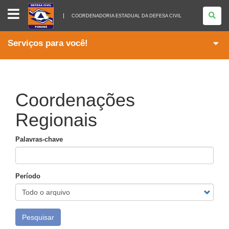
COORDENADORIA
ESTADUAL
COORDENADORIA ESTADUAL DA DEFESA CIVIL
DA
DEFESA
CIVIL
Serviços para você!
Coordenações
Regionais
Palavras-chave
Período
Pesquisar