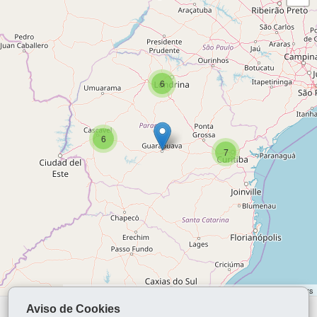
6
6
7
Leaflet | ©
OpenStreetMap
contributors | ©
OpenStreetMap
contributors
Aviso de Cookies