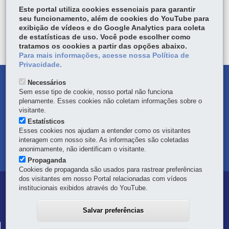
ACOMPANHE
Este portal utiliza cookies essenciais para garantir
seu funcionamento, além de cookies do YouTube para
exibição de vídeos e do Google Analytics para coleta
de estatísticas de uso. Você pode escolher como
tratamos os cookies a partir das opções abaixo.
Para mais informações, acesse nossa Política de
Privacidade.
DENUNCIE CORRUPÇÃO
Necessários
Sem esse tipo de cookie, nosso portal não funciona
plenamente. Esses cookies não coletam informações sobre o
OUVIDORIA
visitante.
Estatísticos
TRANSPARÊNCIA INSTITUCIONAL
Esses cookies nos ajudam a entender como os visitantes
interagem com nosso site. As informações são coletadas
anonimamente, não identificam o visitante.
MAPA DO SITE
Propaganda
Cookies de propaganda são usados para rastrear preferências
dos visitantes em nosso Portal relacionadas com vídeos
Navegação
institucionais exibidos através do YouTube.
Principal
Salvar preferências
Defesa
COORDENADORIA ESTADUAL DA DEFESA CIVIL