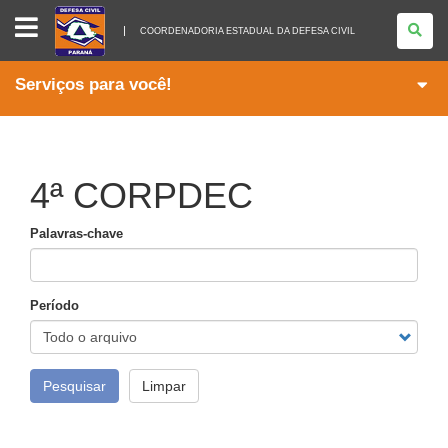
COORDENADORIA
ESTADUAL
COORDENADORIA ESTADUAL DA DEFESA CIVIL
DA
DEFESA
CIVIL
Serviços para você!
4ª CORPDEC
Palavras-chave
Período
Pesquisar
Limpar